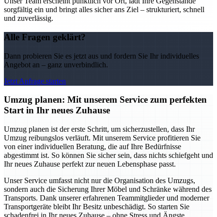
Unser Team erscheint pünktlich vor Ort, lädt Ihre Gegenstände
sorgfältig ein und bringt alles sicher ans Ziel – strukturiert, schnell
und zuverlässig.
Alle Fragen geklärt?
Dann probieren Sie es jetzt aus und fordern Sie Ihr individuelles
Angebot an – ganz unverbindlich.
Jetzt Anfrage starten
Umzug planen: Mit unserem Service zum perfekten
Start in Ihr neues Zuhause
Umzug planen ist der erste Schritt, um sicherzustellen, dass Ihr
Umzug reibungslos verläuft. Mit unserem Service profitieren Sie
von einer individuellen Beratung, die auf Ihre Bedürfnisse
abgestimmt ist. So können Sie sicher sein, dass nichts schiefgeht und
Ihr neues Zuhause perfekt zur neuen Lebensphase passt.
Unser Service umfasst nicht nur die Organisation des Umzugs,
sondern auch die Sicherung Ihrer Möbel und Schränke während des
Transports. Dank unserer erfahrenen Teammitglieder und moderner
Transportgeräte bleibt Ihr Besitz unbeschädigt. So starten Sie
schadenfrei in Ihr neues Zuhause – ohne Stress und Ängste.