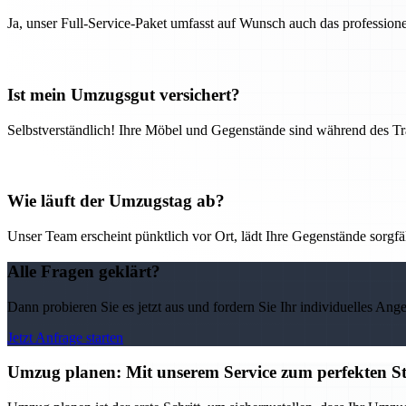
Ja, unser Full-Service-Paket umfasst auf Wunsch auch das professio
Ist mein Umzugsgut versichert?
Selbstverständlich! Ihre Möbel und Gegenstände sind während des Tra
Wie läuft der Umzugstag ab?
Unser Team erscheint pünktlich vor Ort, lädt Ihre Gegenstände sorgfälti
Alle Fragen geklärt?
Dann probieren Sie es jetzt aus und fordern Sie Ihr individuelles Ang
Jetzt Anfrage starten
Umzug planen: Mit unserem Service zum perfekten St