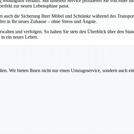
 reibungslos verläuft. Mit unserem Service profitieren Sie von einer in
 perfekt zur neuen Lebensphase passt.
ern auch die Sicherung Ihrer Möbel und Schränke während des Transpo
nfrei in Ihr neues Zuhause – ohne Stress und Ängste.
alten und verfolgen. So haben Sie stets den Überblick über den Stand I
t in ein neues Leben.
ilen. Wir bieten Ihnen nicht nur einen Umzugsservice, sondern auch ei