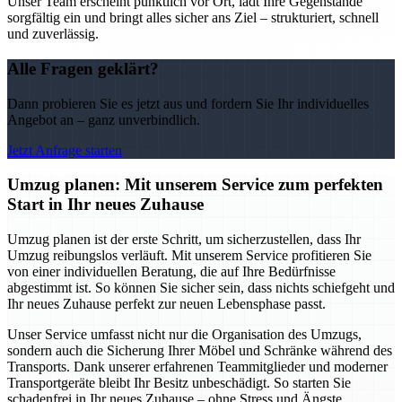
Unser Team erscheint pünktlich vor Ort, lädt Ihre Gegenstände
sorgfältig ein und bringt alles sicher ans Ziel – strukturiert, schnell
und zuverlässig.
Alle Fragen geklärt?
Dann probieren Sie es jetzt aus und fordern Sie Ihr individuelles
Angebot an – ganz unverbindlich.
Jetzt Anfrage starten
Umzug planen: Mit unserem Service zum perfekten
Start in Ihr neues Zuhause
Umzug planen ist der erste Schritt, um sicherzustellen, dass Ihr
Umzug reibungslos verläuft. Mit unserem Service profitieren Sie
von einer individuellen Beratung, die auf Ihre Bedürfnisse
abgestimmt ist. So können Sie sicher sein, dass nichts schiefgeht und
Ihr neues Zuhause perfekt zur neuen Lebensphase passt.
Unser Service umfasst nicht nur die Organisation des Umzugs,
sondern auch die Sicherung Ihrer Möbel und Schränke während des
Transports. Dank unserer erfahrenen Teammitglieder und moderner
Transportgeräte bleibt Ihr Besitz unbeschädigt. So starten Sie
schadenfrei in Ihr neues Zuhause – ohne Stress und Ängste.